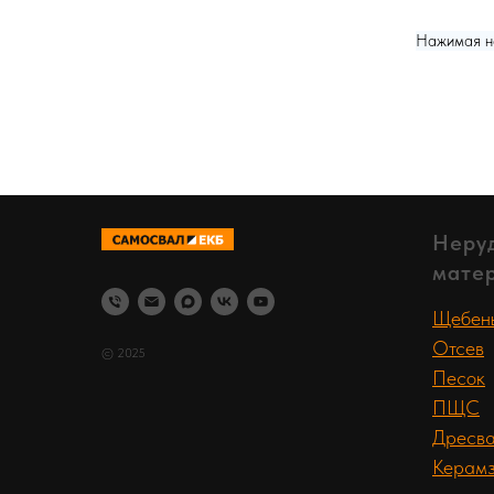
Нажимая на
Неру
мате
Щебен
Отсев
© 2025
Песок
ПЩС
Дресв
Керамз