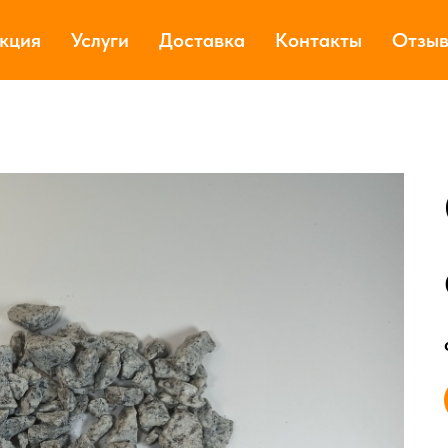
Главная
Отсев
Отсев для строительных работ
→
→
кция
Услуги
Доставка
Контакты
Отзы