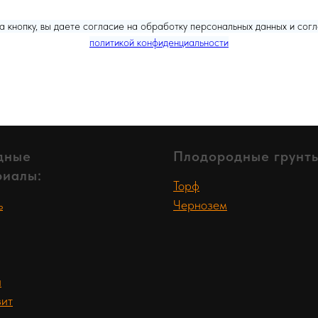
 кнопку, вы даете согласие на обработку персональных данных и сог
политикой конфиденциальности
дные
Плодородные грунты
риалы:
Торф
ь
Чернозем
а
ит