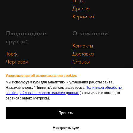
ПЩС
Дресва
Керамзит
Плодородные
О компании:
грунты:
Контакты
Торф
Доставка
Чернозем
Отзывы
Статьи
Уведомление об использовании cookies
Политика
Мы используем куки для аналитики и улучшения работы сайта.
конфиденциальности
Нажимая кнопку "Принять", вы соглашаетесь с
Политикой обработки
Согласие на обработку
cookie-файлов и пользовательских данных
(в том числе с помощью
сервиса Яндекс.Метрика).
персональных данных с
помощью сервиса
Принять
"Яндекс метрика"
Настроить куки